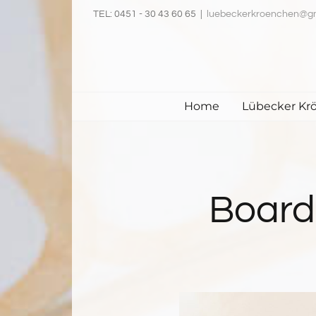
Zum
TEL: 0451 - 30 43 60 65
|
luebeckerkroenchen@g
Inhalt
springen
Home
Lübecker Kr
Board