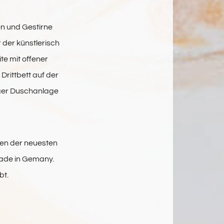
n und Gestirne
 der künstlerisch
te mit offener
Drittbett auf der
ger Duschanlage
ten der neuesten
ade in Gemany.
bt.