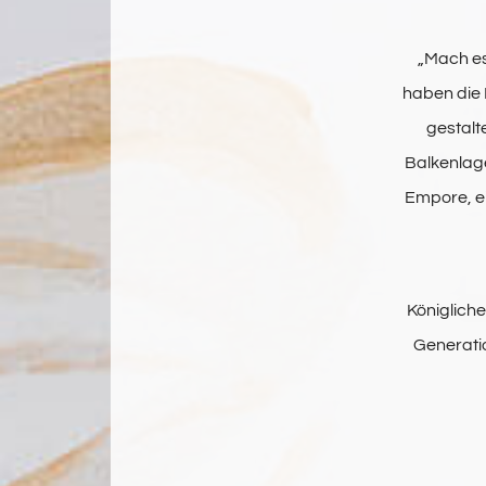
„Mach es
haben die M
gestalt
Balkenlage
Empore, e
Königlich
Generati