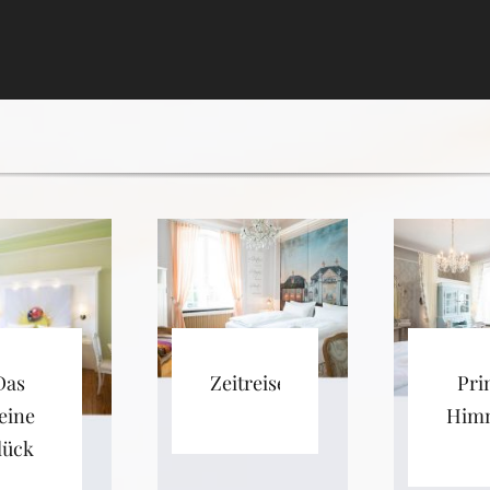
Das
Zeitreise
Pri
eine
Himm
lück