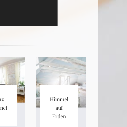
nz
Himmel
elblau
auf
Erden