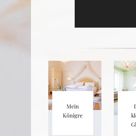
Mein
Königreich
kl
G