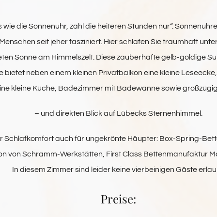
 wie die Sonnenuhr, zähl die heiteren Stunden nur“.
Sonnenuhre
enschen seit jeher fasziniert. Hier schlafen Sie traumhaft unter
eten Sonne am Himmelszelt. Diese zauberhafte gelb-goldige Sui
 bietet neben einem kleinen Privatbalkon eine kleine Leseecke, 
ine kleine Küche, Badezimmer mit Badewanne sowie großzügi
– und direkten Blick auf Lübecks Sternenhimmel.
er Schlafkomfort auch für ungekrönte Häupter: Box-Spring-Bet
on von Schramm-Werkstätten, First Class Bettenmanufaktur M
In diesem Zimmer sind leider keine vierbeinigen Gäste erlau
Preise: