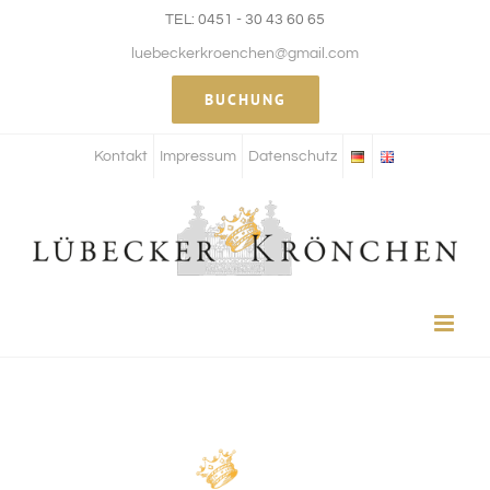
Zum
TEL: 0451 - 30 43 60 65
Inhalt
luebeckerkroenchen@gmail.com
springen
BUCHUNG
Kontakt
Impressum
Datenschutz