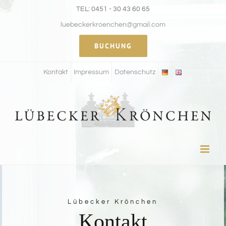
Zum
TEL: 0451 - 30 43 60 65
Inhalt
luebeckerkroenchen@gmail.com
springen
BUCHUNG
Kontakt
Impressum
Datenschutz
Lübecker Krönchen
Kontakt